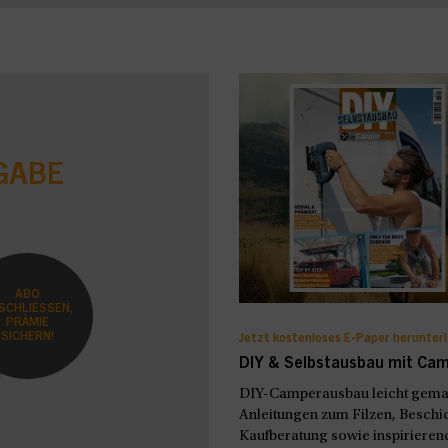
GABE
ABO
SCHLIESSEN,
PRÄMIE
SICHERN!
Jetzt kostenloses E-Paper herunter
DIY & Selbstausbau mit Ca
DIY-Camperausbau leicht gemach
Anleitungen zum Filzen, Beschic
Kaufberatung sowie inspirierend