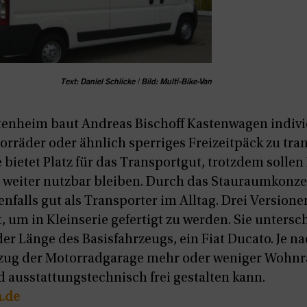
Text: Daniel Schlicke | Bild: Multi-Bike-Van
enheim baut Andreas Bischoff Kastenwagen individ
rräder oder ähnlich sperriges Freizeitpäck zu tran
bietet Platz für das Transportgut, trotzdem solle
tt weiter nutzbar bleiben. Durch das Stauraumkonze
nfalls gut als Transporter im Alltag. Drei Version
 um in Kleinserie gefertigt zu werden. Sie untersc
er Länge des Basisfahrzeugs, ein Fiat Ducato. Je n
bzug der Motorradgarage mehr oder weniger Wohnr
 ausstattungstechnisch frei gestalten kann.
.de