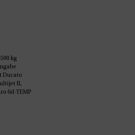
.500 kg
Angabe
t Ducato
ltijet II,
uro 6d-TEMP