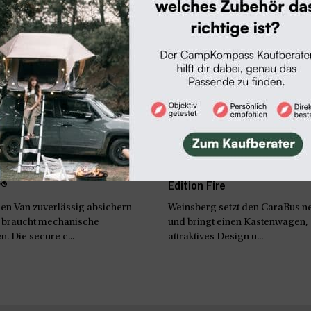
eit
Camper-Neuheiten
ahlschutz von secure
Neu: Weinsberg CaraBus Gr
r®
Edition Fire
en Van zuverlässig absichern
Weinsberg setzt den CaraBus ne
 braucht mechanische
und bringt einen Kastenwagen,
. Die secure c...
attraktives Design u...