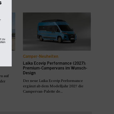
Camper-Neuheiten
ey
Laika Ecovip Performance (2027):
Premium-Campervans im Wunsch-
Design
u auf
Der neue Laika Ecovip Performance
 der
ergänzt ab dem Modelljahr 2027 die
Campervan-Palette de...