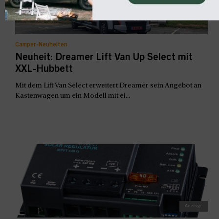
Camper-Neuheiten
Neuheit: Dreamer Lift Van Up Select mit
XXL-Hubbett
Mit dem Lift Van Select erweitert Dreamer sein Angebot an
Kastenwagen um ein Modell mit ei...