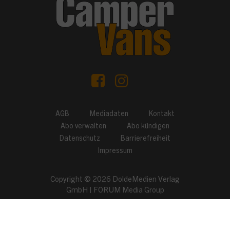
AGB
Mediadaten
Kontakt
Abo verwalten
Abo kündigen
Datenschutz
Barrierefreiheit
Impressum
Copyright © 2026
DoldeMedien Verlag
GmbH
|
FORUM Media Group