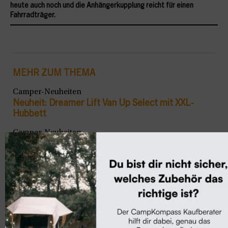
heute auch noch und die Anhängerkupplung reicht für einen
Fahrradträger.
MEHR ZUM THEMA
Camper-Neuheiten
Neuheit: Dreamer Lift Van Up Select mit XXL-
Hubbett
Camper-Neuheiten
Neu: Weinsberg CaraBus Grey Edition Fire
Camper-Neuheiten
Neu: Dreamer Cap Easy Select mit einzigartigem
Raumkonzept (2027)