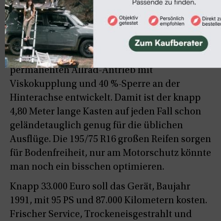
Spätestens jetzt weiß man, wie man sich in so
einen Oldtimer verlieben kann. Jetzt kommt
natürlich noch das Thema Steyr-Puch dazu.
Der österreichische Hersteller wahrer
Gelände-Ikonen, hat auch für den Fiat einen
permanenten Allrad-Antrieb mit
Viskokupplung und 40 %-Sperre an der
Hinterachse entwickelt. Damit ist der knapp
4,80 Meter lange Kasten auf jeden Fall schon
geländetauglich genug für die üblichen
Ausflüge. Die 195/75 R16 großen Reifen sorgen
für Bodenfreiheit, nur am Motorschutz könnte
man noch ein bisschen optimieren.
Knapp 33.000 Euro soll das Gerät, Baujahr
1991, mit 95 PS und 87.000 Kilometern kosten.
Frischer Service, Trockeneisgestrahlt und