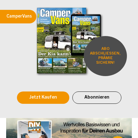
CamperVans
ABO
ABSCHLIESSEN,
PRÄMIE
SICHERN!
Jetzt Kaufen
Abonnieren