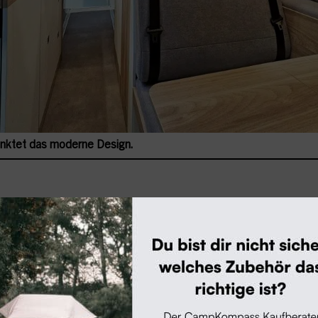
unktet das moderne Design.
e
Dieselstandheizung
, ein
Induktionskochfeld
und 
apazität
– Gas ist hingegen nicht an Bord. Eine wei
u-Möbel
aus recyceltem PET, die im Vergleich zu
 über 100 Kilogramm sparen.