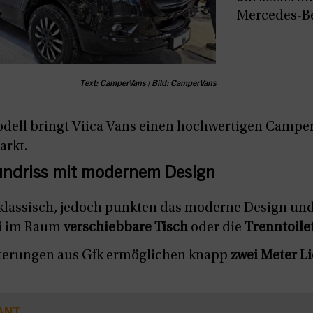
Mercedes-Be
Text: CamperVans | Bild: CamperVans
ell bringt Viica Vans einen hochwertigen Camper
arkt.
undriss mit modernem Design
 klassisch, jedoch punkten das moderne Design und 
rei im Raum
verschiebbare Tisch
oder die
Trenntoile
iterungen aus Gfk ermöglichen knapp
zwei Meter L