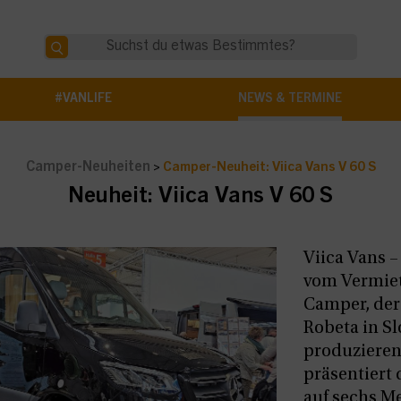
#VANLIFE
NEWS & TERMINE
Camper-Neuheiten
>
Camper-Neuheit: Viica Vans V 60 S
Neuheit: Viica Vans V 60 S
Viica Vans 
vom Vermie
Camper, der
Robeta in S
produzieren 
präsentiert 
auf sechs M