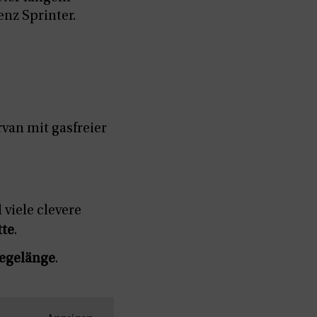
nz Sprinter.
van mit gasfreier
viele clevere
tte
.
iegelänge
.