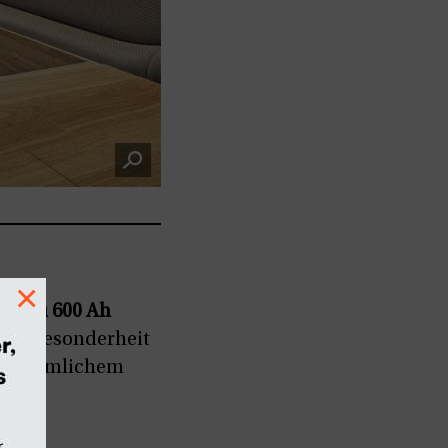
×
bis
zu 600 Ah
tere Besonderheit
 herkömmlichem