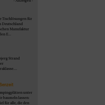
- Anzeigen -
le Tischlösungen für
n Deutschland
nischen Manufaktur
en E...
bjerg Strand
ter
aklasse....
ßenzeit
ampingplätzen unter
le baumeln lassen:
l für alle, die den