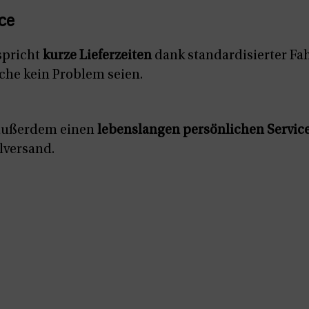
ce
spricht
kurze Lieferzeiten
dank standardisierter Fa
he kein Problem seien.
o
 außerdem einen
lebenslangen persönlichen Servic
lversand.