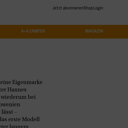
Jetzt abonnieren
Shop
Login
4×4 CAMPER
MAGAZIN
– eine Eigenmarke
ter Hannes
 wiederum bei
lowenien
lässt –
das erste Modell
eter langem