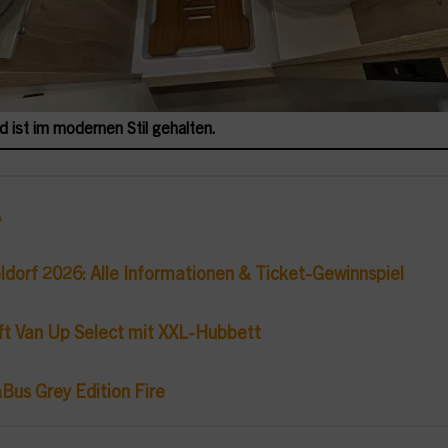
ist im modernen Stil gehalten.
A
ldorf 2026: Alle Informationen & Ticket-Gewinnspiel
ft Van Up Select mit XXL-Hubbett
Bus Grey Edition Fire