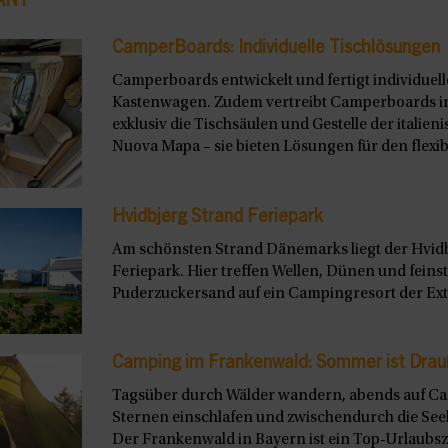
ANT
CamperBoards: Individuelle Tischlösungen
Camperboards entwickelt und fertigt individuel
Kastenwagen. Zudem vertreibt Camperboards i
exklusiv die Tischsäulen und Gestelle der italie
Nuova Mapa – sie bieten Lösungen für den flexibl
Hvidbjerg Strand Feriepark
Am schönsten Strand Dänemarks liegt der Hvid
Feriepark. Hier treffen Wellen, Dünen und feins
Puderzuckersand auf ein Campingresort der Extr
Camping im Frankenwald: Sommer ist Drau
Tagsüber durch Wälder wandern, abends auf C
Sternen einschlafen und zwischendurch die See
Der Frankenwald in Bayern ist ein Top-Urlaubszie