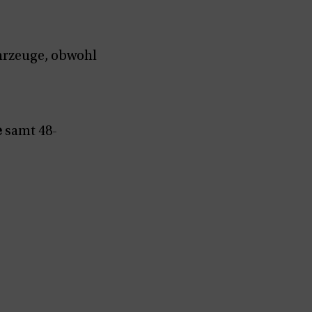
hrzeuge, obwohl
e
samt 48-