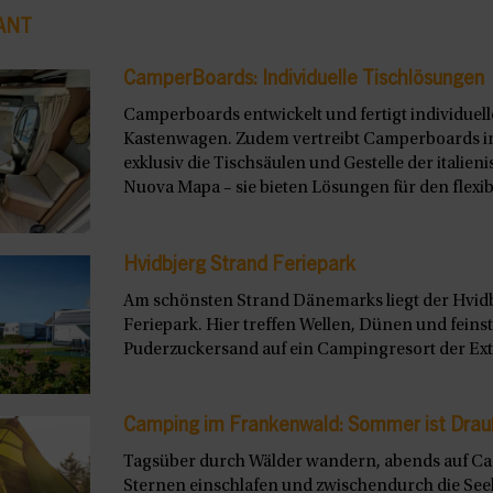
ANT
CamperBoards: Individuelle Tischlösungen
Camperboards entwickelt und fertigt individuel
Kastenwagen. Zudem vertreibt Camperboards i
exklusiv die Tischsäulen und Gestelle der italie
Nuova Mapa – sie bieten Lösungen für den flexibl
Hvidbjerg Strand Feriepark
Am schönsten Strand Dänemarks liegt der Hvid
Feriepark. Hier treffen Wellen, Dünen und feins
Puderzuckersand auf ein Campingresort der Extr
Camping im Frankenwald: Sommer ist Drau
Tagsüber durch Wälder wandern, abends auf C
Sternen einschlafen und zwischendurch die See