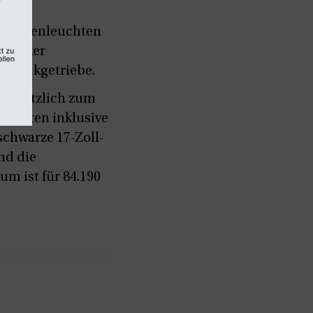
r Halogenleuchten
 stärker
omatikgetriebe.
e zusätzlich zum
stenten inklusive
schwarze 17-Zoll-
ind die
m ist für 84.190