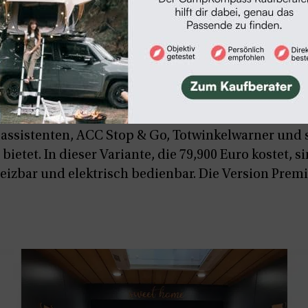
ing-Home-Funktion und Chrompaket dazu. Das
krad ist in dieser Variante beheizbar und statt de
werfer zum Einsatz. Der Preis: 77.390 Euro. Etwas
 „
Version Comfort +
“ mit 163 PS und Achtgang-Aut
ionen bekommt man in der „
Version Premium
„, di
t noch einen Spurwechselassistenten und Stauassi
assistenten, ACC Stop & Go, Totwinkelwarner und 
bietet. In dieser Variante, die 79,900 Euro kostet, s
izbar und elektrisch bedienbar. Die Version Premiu