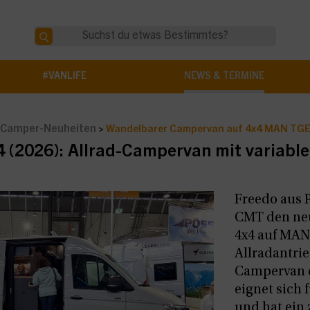
#VANLIFE
NEWS & TERMINE
Camper-Neuheiten
>
Wandelbarer Campervan auf 4x4 MAN TG
 (2026): Allrad-Campervan mit variabl
Freedo aus P
CMT den ne
4x4 auf MAN
Allradantrie
Campervan 
eignet sich 
und hat ein 