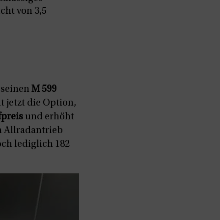
ht von 3,5
, seinen
M 599
jetzt die Option,
fpreis
und erhöht
n Allradantrieb
ch lediglich 182