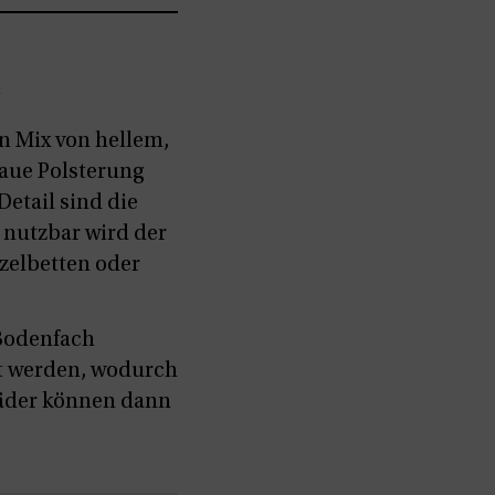
n Mix von hellem,
raue Polsterung
etail sind die
 nutzbar wird der
nzelbetten oder
 Bodenfach
pt werden, wodurch
räder können dann