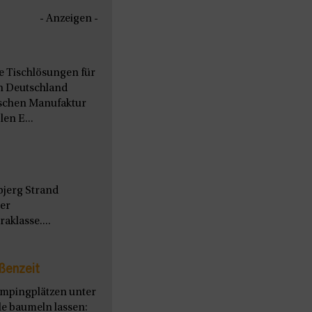
- Anzeigen -
le Tischlösungen für
n Deutschland
nischen Manufaktur
en E...
bjerg Strand
ter
aklasse....
ßenzeit
ampingplätzen unter
le baumeln lassen: