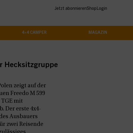
Jetzt abonnieren
Shop
Login
4×4 CAMPER
MAGAZIN
E
er Hecksitzgruppe
olen zeigt auf der
uen Freedo M 599
 TGE mit
b. Der erste 4x4-
des Ausbauers
für zwei Reisende
zulässiges