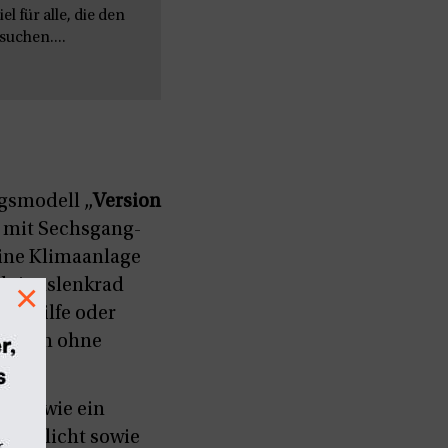
l für alle, die den
uchen....
egsmodell „
Version
S mit Sechsgang-
eine Klimaanlage
nktionslenkrad
×
arkhilfe oder
s noch ohne
nen wie ein
zfahrlicht sowie