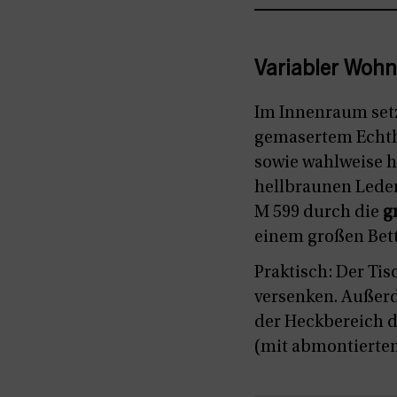
Variabler Woh
Im Innenraum setz
gemasertem Echtho
sowie wahlweise h
hellbraunen Leder
M 599 durch die
g
einem großen Bet
Praktisch: Der Tis
versenken. Außerd
der Heckbereich d
(mit abmontierte