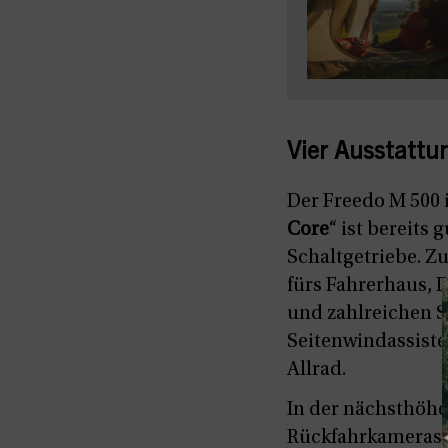
Vier Ausstattu
Der Freedo M 500 i
Core
“ ist bereits
Schaltgetriebe. Z
fürs Fahrerhaus, 
und zahlreichen S
Seitenwindassisten
Allrad.
In der nächsthöhe
Rückfahrkamerasys