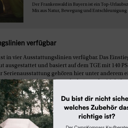
Der Frankenwald in Bayern ist ein Top-Urlaubszie
Mix aus Natur, Bewegung und Entschleunigung s
ngslinien verfügbar
st in vier Ausstattungslinien verfügbar. Das Einsti
 gut ausgestattet und basiert auf dem TGE mit 140 P
ur Serienausstattung gehören hier unter anderem 
DAB+-Radio, Halogen-Doppelscheinwerfer, Multifu
icherheitsassistenten, wie Notbremsassistent, Einp
t. Hier startet der Preis bei
72.900 Euro
– allerding
ren „
Version Comfort
“ kommen noch weitere Optio
tem, Fernlichtassistent, Tagfahrlicht mit Assisten