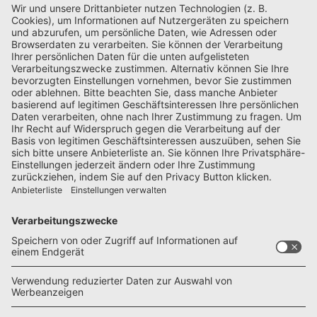
FAMILIEN
Übersicht: 5 Campervans für Familien
(2025)
Gerade mit Kindern wird der begrenzte Raum im
Campervan schnell zur Herausforderung – Wi...
TESTS
Der neue Dreamer Citycamp im großen
Praxistest
Dürfen wir vorstellen? Der Citycamp, jüngster Sprössling
der großen Rapido-Familie ...
MARKTÜBERSICHT
Marktübersicht: 27 Minicamper &
Ausbau-Module (2025)
Kompakt und einfach: Minicamper bieten maximale
Flexibilität und einen leichten Einstieg ...