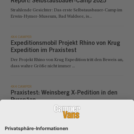
Report: Selbstausbauer-Camp 2025
Strahlende Gesichter: Das erste Selbstausbauer-Camp im
Erwin-Hymer-Museum, Bad Waldsee, is...
4X4 CAMPER
Expeditionsmobil Projekt Rhino von Krug
Expedition im Praxistest
Der Projekt Rhino von Krug Expedition tritt den Beweis an,
dass wahre Größe nicht immer ...
4X4 CAMPER
Praxistest: Weinsberg X-Pedition in den
Pyrenäen
Der Weinsberg X-Pedition macht sich auf den Markt der
Sprinter-Allrad-Camper ordentlich au...