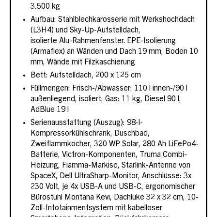
3.500 kg
Aufbau: Stahlblechkarosserie mit Werkshochdach
(L3H4) und Sky-Up-Aufstelldach,
isolierte Alu-Rahmenfenster. EPE-Isolierung
(Armaflex) an Wänden und Dach 19 mm, Boden 10
mm, Wände mit Filzkaschierung
Bett: Aufstelldach, 200 x 125 cm
Füllmengen: Frisch-/Abwasser: 110 l innen-/90 l
außenliegend, isoliert, Gas: 11 kg, Diesel 90 l,
AdBlue 19 l
Serienausstattung (Auszug): 98-l-
Kompressorkühlschrank, Duschbad,
Zweiflammkocher, 320 WP Solar, 280 Ah LiFePo4-
Batterie, Victron-Komponenten, Truma Combi-
Heizung, Fiamma-Markise, Starlink-Antenne von
SpaceX, Dell UltraSharp-Monitor, Anschlüsse: 3x
230 Volt, je 4x USB-A und USB-C, ergonomischer
Bürostuhl Montana Kevi, Dachluke 32 x 32 cm, 10-
Zoll-Infotainmentsystem mit kabelloser