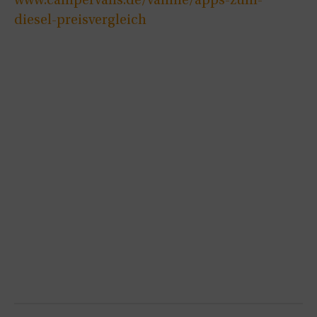
www.campervans.de/vanlife/apps-zum-
diesel-preisvergleich