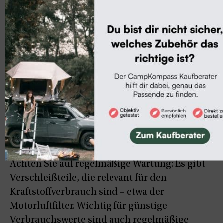
Gewichtsgrenzen einhalten müssen.
Tipp 8: Korrekter Reifendruck
Achten Sie auf den richtigen Luftdruck:
Kontrollieren Sie regelmäßig den Luftdruck.
Zu wenig
Luft in den Reifen
erhöht den
Verbrauch des Fahrzeugs.
Tipp 9: Wartungsintervalle einhalten
Achten Sie auf regelmäßige Wartung: Es gibt
Verschleißteile, die relevant für den
Kraftstoffverbrauch sind – etwa der
Motorluftfilter. Wichtig für günstige
Verbrauchswerte sind auch regelmäßige