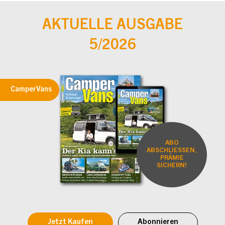
AKTUELLE AUSGABE
5/2026
CamperVans
ABO
ABSCHLIESSEN,
PRÄMIE
SICHERN!
Jetzt Kaufen
Abonnieren