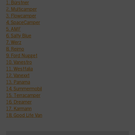
1. Bürstner
2. Multicamper
3. Flowcamper
4. SpaceCamper
5. AMF
6. Salty Blue
7. Werz
8. Reimo
9. Ford Nugget
10. Vanestro
11. Westfalia
12. Vanexxt
13. Panama
14. Summermobil
15. Terracamper
16. Dreamer
17. Karmann
18. Good Life Van