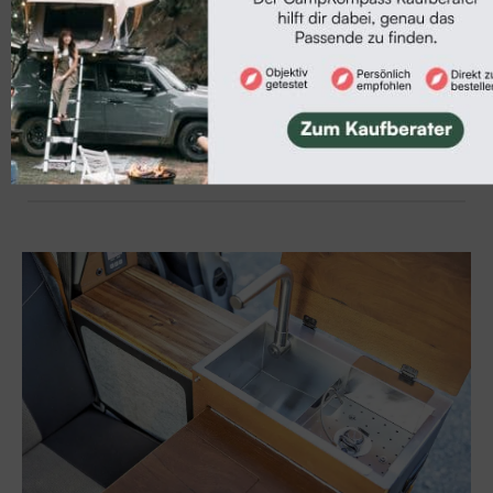
& Ticket-Gewinnspiel
Camper-Neuheiten
Neuheit: Dreamer Lift Van Up Select mit XXL-
Hubbett
Camper-Neuheiten
Neu: Weinsberg CaraBus Grey Edition Fire