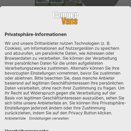
Jetzt Kaufen
Abonnieren
JETZT KOSTENLOSES E-PAPER HERUNTERLADEN!
DIY & Selbstausbau mit CamperVans
DIY-Camperausbau leicht gemacht: In diesem Ratgeber