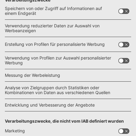
findest du praxisnahe Anleitungen zum Filzen, Beschichten
und Bauen ultraleichter Möbel, fundierte Kaufberatung sowie
inspirierende Einblicke in zwei prämierte DIY-Camper. Hol dir
jetzt kostenlos das Expertenwissen, um deinen Camper
individuell, funktional und mit Freude selbst auszubauen.
Jetzt herunterladen