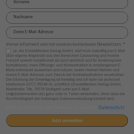
Anmeldung
4x4
Immer informiert sein mit unseren kostenlosen Newslettern:
*
Ja, die DoldeMedien Verlag GmbH, darf mich zukünftig per E-Mail
über eigene Angebote aus den Bereichen Caravaning und mobile
Freizeit sowohl redaktionell als auch werblich und für Gewinnspiele
kontaktieren, mein Öffnungs- und Klickverhalten in empfangenen E-
Mails individuell auswerten und nutzen, sowie meinen Namen und
meine E-Mail-Adresse zum Zweck der Kontaktaufnahme verarbeiten.
Die Erteilung der Einwilligung ist freiwillig und ich kann sie jederzeit
telefonisch (0711 55349-0), schriftlich (DoldeMedien Verlag GmbH,
Naststraße 19b, 70376 Stuttgart) oder per E-Mail
(nl@doldemedien.de) ganz oder in Teilen widerrufen, ohne dass die
Rechtmäßigkeit der bisherigen Datenverarbeitung berührt wird.
Bitte beachten Sie die Hinweise zu unserem
Datenschutz
.