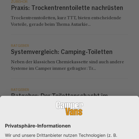
ZUBEHÖR
Praxis: Trockentrenntoilette nachrüsten
Trockentrenntoiletten, kurz TTT, bieten entscheidende
Vorteile, gerade beim Thema Autarkie...
RATGEBER
Systemvergleich: Camping-Toiletten
Neben der klassichen Chemiekassette sind auch andere
Systeme im Camper immer gefragter: Tr...
RATGEBER
Ratgeber: Der Toilettenschacht im
Kastenwagen
Der Toilettenschacht sollte beim Kauf eines Campers,
egal ob neu oder gebraucht, unbedingt...