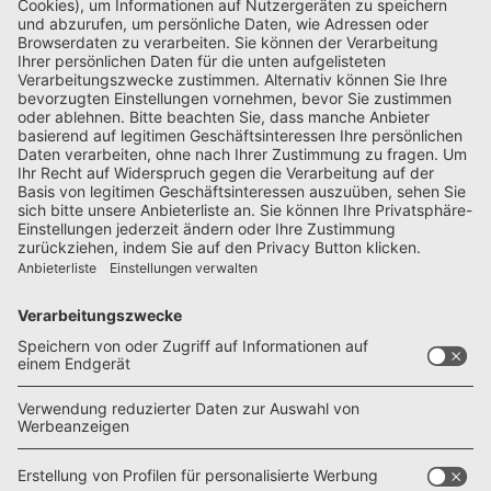
RATGEBER
Trenntoilette im Camper: Test und
Marktübersicht
Um das Toiletten-Thema kommt kein Camper herum. Frei
stehen geht nicht ohne und mit einer ...
ZUBEHÖR
Kildwick FancyLoo Trocken-Trenntoilette
Mit der FancyLoo will Kildwick eine innovative und
besonders hochwertige Trocken-Trenntoil...
CAMPER-NEUHEITEN
Neu: Weinsberg CaraBus Grey Edition
Fire
Weinsberg setzt den CaraBus neu auf und bringt einen
Kastenwagen, der attraktives Design u...