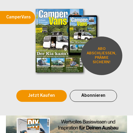
CamperVans
ABO
ABSCHLIESSEN,
PRÄMIE
SICHERN!
Jetzt Kaufen
Abonnieren