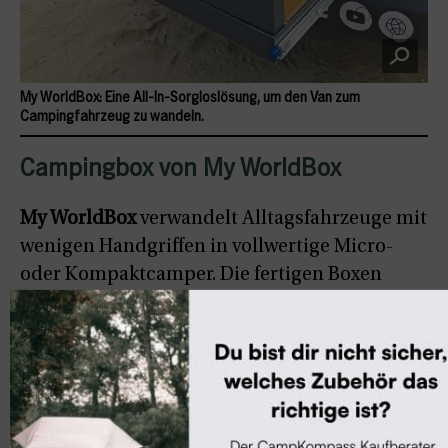
My WorldBox: Eine All-In-Sorgloslösung, um den Van zum
Campingfahrzeug zu wandeln.
Campingbox von My WorldBox
My WorldBox
verwandelt Alltagsfahrzeuge mit
wenigen Handgriffen in vollwertige Micro-
oder Kompaktcamper. Die fertigen Boxen
bieten Stauraum, Schlaf- und
Kochmöglichkeiten sowie Wasser- und
Stromanschlüsse und sind sofort
einsatzbereit.
Zwei Varianten stehen zur Wahl: die