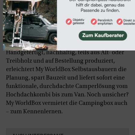
individuell anpassbare maßgeschneiderte
Individual-Box sowie die flexible Modular-
Plattform mit Schwerlastauszug, die
dauerhaft im Fahrzeug bleibt und mit
aufsetzbaren Modulen fürs Kochen, Schlafen,
Kühlen oder Verstauen ergänzt werden kann.
Handgefertigt, nachhaltig, teils aus Alt- oder
Treibholz und auf Bestellung produziert,
erleichtert My WorldBox Selbstausbauern die
Planung, spart Bauzeit und liefert sofort eine
funktionale, durchdachte Camperlösung vom
Hochdachkombi bis zum Van. Noch unsicher?
My WorldBox vermietet die Campingbox auch
– zum Kennenlernen.